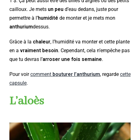
1 $. Ça peut aussi être des billes d’argiles ou des petits
cailloux. Je mets
un peu
d’eau dedans, juste pour
permettre à l’
humidité
de monter et je mets mon
anthurium
dessus.
Grâce à la
chaleur
, l’humidité va monter et cette plante
en a
vraiment besoin
. Cependant, cela n’empêche pas
que tu devras l’
arroser une fois semaine
.
Pour voir
comment
bouturer l’anthurium
, regarde
cette
capsule
.
L’aloès