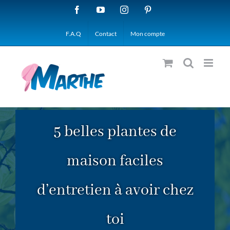
Passer
Facebook
YouTube
Instagram
Pinterest
au
F.A.Q
Contact
Mon compte
contenu
5 belles plantes de
maison faciles
d’entretien à avoir chez
toi