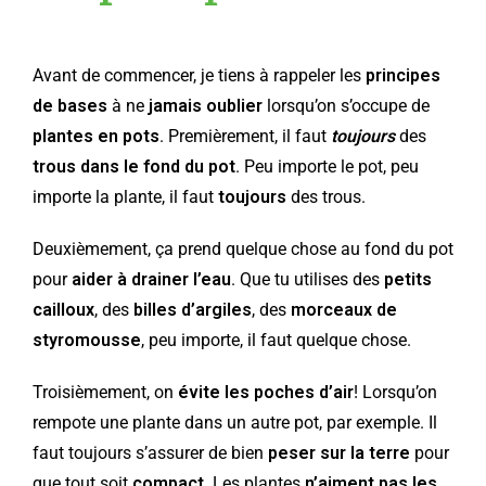
Avant de commencer, je tiens à rappeler les
principes
de bases
à ne
jamais oublier
lorsqu’on s’occupe de
plantes en pots
. Premièrement, il faut
toujours
des
trous dans le fond du pot
. Peu importe le pot, peu
importe la plante, il faut
toujours
des trous.
Deuxièmement, ça prend quelque chose au fond du pot
pour
aider à drainer l’eau
. Que tu utilises des
petits
cailloux
, des
billes d’argiles
, des
morceaux de
styromousse
, peu importe, il faut quelque chose.
Troisièmement, on
évite les poches d’air
! Lorsqu’on
rempote une plante dans un autre pot, par exemple. Il
faut toujours s’assurer de bien
peser sur la terre
pour
que tout soit
compact
. Les plantes
n’aiment pas les