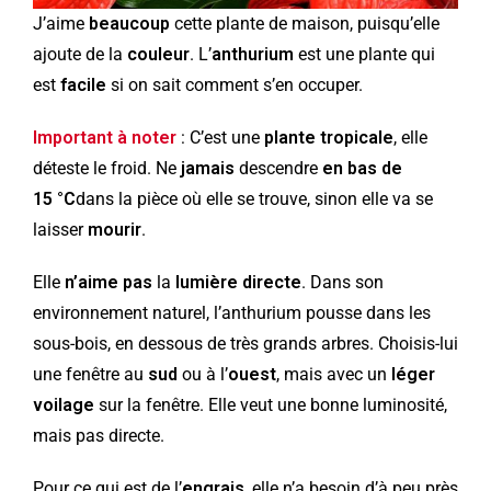
J’aime
beaucoup
cette plante de maison, puisqu’elle
ajoute de la
couleur
. L’
anthurium
est une plante qui
est
facile
si on sait comment s’en occuper.
Important à noter
: C’est une
plante tropicale
, elle
déteste le froid. Ne
jamais
descendre
en bas de
15 °C
dans la pièce où elle se trouve, sinon elle va se
laisser
mourir
.
Elle
n’aime pas
la
lumière directe
. Dans son
environnement naturel, l’anthurium pousse dans les
sous-bois, en dessous de très grands arbres. Choisis-lui
une fenêtre au
sud
ou à l’
ouest
, mais avec un
léger
voilage
sur la fenêtre. Elle veut une bonne luminosité,
mais pas directe.
Pour ce qui est de l’
engrais
, elle n’a besoin d’à peu près