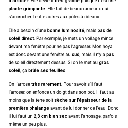
d’arroser
! Elle devient
très grande
puisque c’est une
plante grimpante
. Elle fait de beaux rameaux qui
s’accrochent entre autres aux pôles à rideaux.
Elle a besoin d’une
bonne luminosité
, mais
pas de
soleil direct
. Par exemple, je mets un voilage mince
devant ma fenêtre pour ne pas l’agresser. Mon hoya
est donc devant une fenêtre au
sud
, mais il n’y a
pas
de soleil directement dessus. Si on le met au
gros
soleil
, ça
brûle ses feuilles
.
On l’arrose
très rarement
. Pour savoir s’il faut
l’arroser, on enfonce un doigt dans son pot. Il faut au
moins que la terre soit
sèche sur l’épaisseur de la
première phalange
avant de lui donner de l’eau. Donc
il lui faut un
2,3 cm bien sec
avant l’arrosage, parfois
même un peu plus.