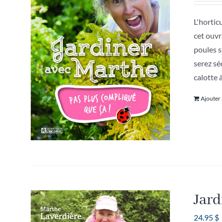
L'hortic
cet ouvr
poules s
serez sé
calotte 
Ajouter
Jard
24.95
$