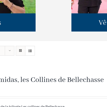
s
Vê
idas, les Collines de Bellechasse
de la trilogie Les collines de Bellechasse.