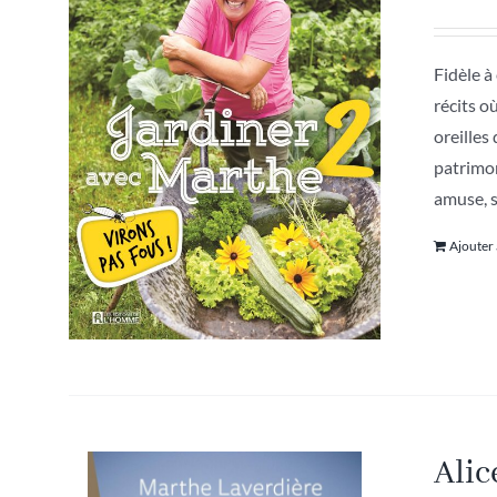
Fidèle à
récits o
oreilles
patrimon
amuse, s
Ajouter
Alic