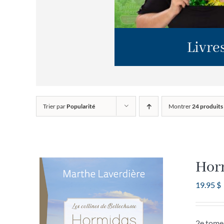
Livre
Trier par
Popularité
Montrer
24 produits
Horm
19.95
$
2e tome 