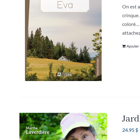
On est a
crinque.
coloré… 
attachez
Ajouter
Jard
24.95
$