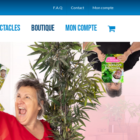
F.A.Q
Contact
Mon compte
ctacles
Boutique
Mon compte