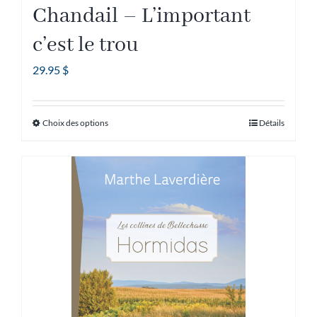
Chandail – L’important
c’est le trou
29.95
$
Choix des options
Détails
Ce
produit
a
plusieurs
variations.
Les
options
peuvent
être
choisies