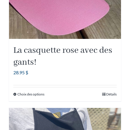
La casquette rose avec des
gants!
28.95
$
Choix des options
Détails
Ce
produit
a
plusieurs
variations.