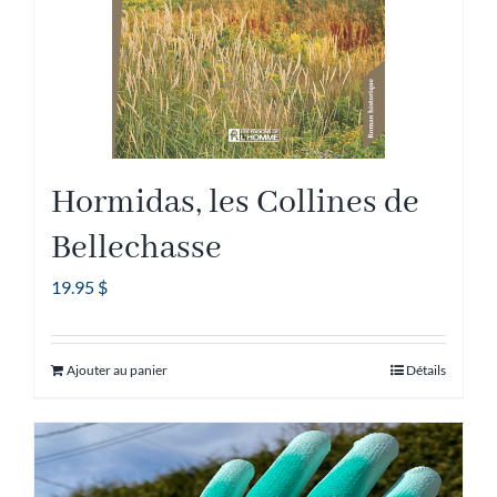
sur
la
page
du
produit
Hormidas, les Collines de
Bellechasse
19.95
$
Ajouter au panier
Détails