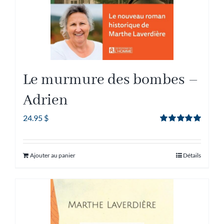
Le murmure des bombes –
Adrien
24.95
$
Note
5.00
sur
5
Ajouter au panier
Détails