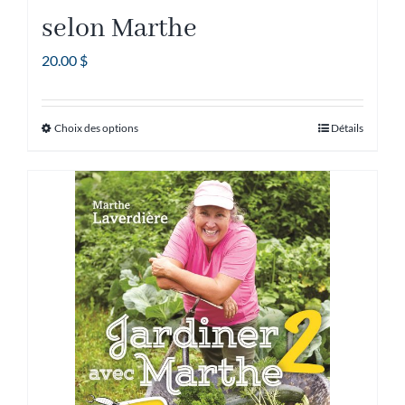
selon Marthe
20.00
$
Choix des options
Détails
Ce
produit
a
plusieurs
variations.
Les
options
peuvent
être
choisies
sur