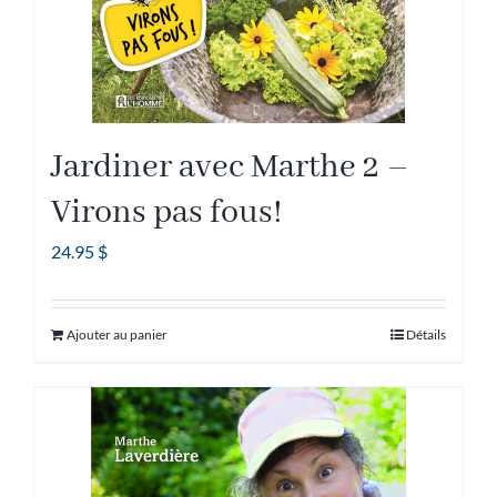
la
page
du
produit
Jardiner avec Marthe 2 –
Virons pas fous!
24.95
$
Ajouter au panier
Détails