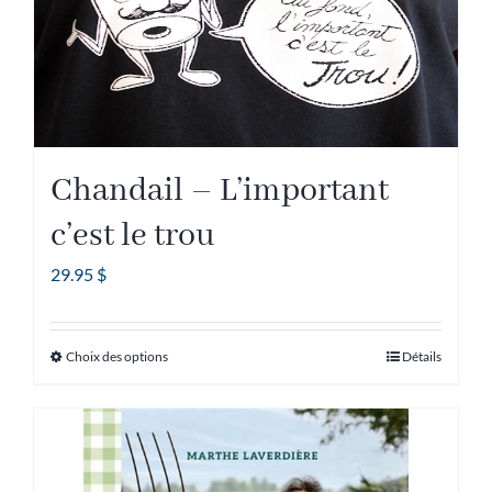
sur
la
page
du
produit
Chandail – L’important
c’est le trou
29.95
$
Choix des options
Détails
Ce
produit
a
plusieurs
variations.