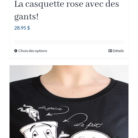
La casquette rose avec des
gants!
28.95
$
Choix des options
Détails
Ce
produit
a
plusieurs
variations.
Les
options
peuvent
être
choisies