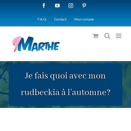
Passer
Facebook
YouTube
Instagram
Pinterest
au
F.A.Q
Contact
Mon compte
contenu
Je fais quoi avec mon
rudbeckia à l’automne?