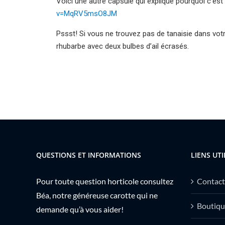
Voici une autre capsule qui explique pourquoi c’est 
v=MqRV5msO8JM
Pssst! Si vous ne trouvez pas de tanaisie dans votre
rhubarbe avec deux bulbes d’ail écrasés.
QUESTIONS ET INFORMATIONS
LIENS UTI
Pour toute question horticole consultez
Contact
Béa, notre généreuse carotte qui ne
Boutiqu
demande qu’à vous aider!