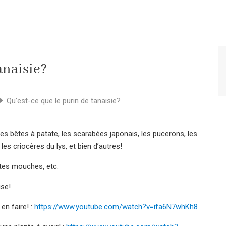
anaisie?
Qu’est-ce que le purin de tanaisie?
les bêtes à patate, les scarabées japonais, les pucerons, les
les criocères du lys, et bien d’autres!
ites mouches, etc.
use!
n faire! :
https://www.youtube.com/watch?v=ifa6N7whKh8