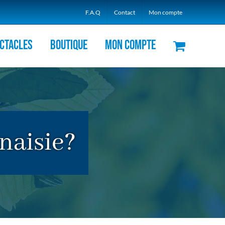
F.A.Q
Contact
Mon compte
ctacles
Boutique
Mon compte
anaisie?