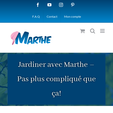
Passer
Facebook
YouTube
Instagram
Pinterest
au
F.A.Q
Contact
Mon compte
contenu
Jardiner avec Marthe –
Pas plus compliqué que
ça!