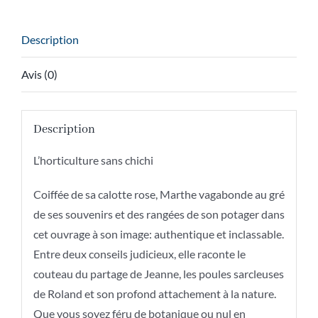
-
Pas
Description
plus
compliqué
Avis (0)
que
ça!
Description
L’horticulture sans chichi
Coiffée de sa calotte rose, Marthe vagabonde au gré
de ses souvenirs et des rangées de son potager dans
cet ouvrage à son image: authentique et inclassable.
Entre deux conseils judicieux, elle raconte le
couteau du partage de Jeanne, les poules sarcleuses
de Roland et son profond attachement à la nature.
Que vous soyez féru de botanique ou nul en