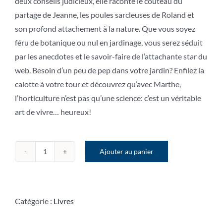
deux conseils judicieux, elle raconte le couteau du
partage de Jeanne, les poules sarcleuses de Roland et
son profond attachement à la nature. Que vous soyez
féru de botanique ou nul en jardinage, vous serez séduit
par les anecdotes et le savoir-faire de l’attachante star du
web. Besoin d’un peu de pep dans votre jardin? Enfilez la
calotte à votre tour et découvrez qu’avec Marthe,
l’horticulture n’est pas qu’une science: c’est un véritable
art de vivre… heureux!
Ajouter au panier
quantité
de
Jardiner
avec
Catégorie :
Livres
Marthe