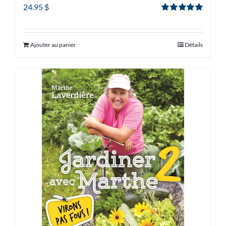
24.95
$
Note
5.00
sur
5
Ajouter au panier
Détails