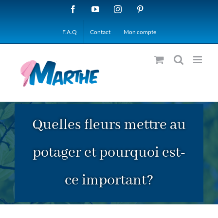
Passer
Facebook
YouTube
Instagram
Pinterest
au
F.A.Q
Contact
Mon compte
contenu
Quelles fleurs mettre au
potager et pourquoi est-
ce important?