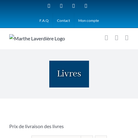
Passer
Facebook
YouTube
Instagram
Pinterest
au
F.A.Q
Contact
Mon compte
contenu
Livres
Prix de livraison des livres