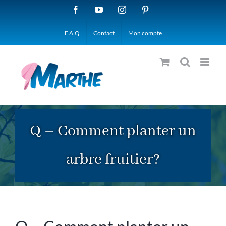
Passer
Facebook
YouTube
Instagram
Pinterest
au
F.A.Q
Contact
Mon compte
contenu
Q – Comment planter un
arbre fruitier?