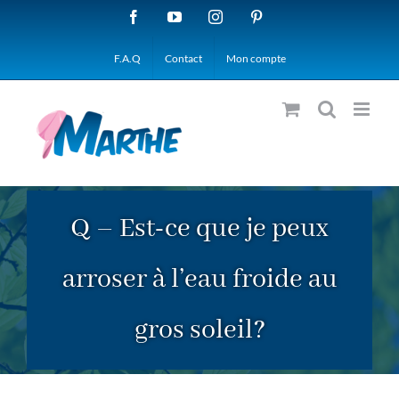
Passer
Facebook
YouTube
Instagram
Pinterest
au
F.A.Q
Contact
Mon compte
contenu
Q – Est-ce que je peux
arroser à l’eau froide au
gros soleil?