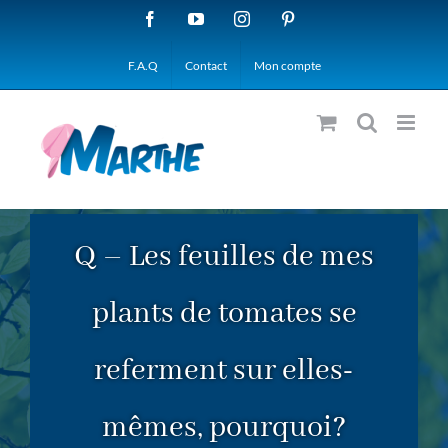
Passer
Facebook
YouTube
Instagram
Pinterest
au
F.A.Q
Contact
Mon compte
contenu
Q – Les feuilles de mes
plants de tomates se
referment sur elles-
mêmes, pourquoi?