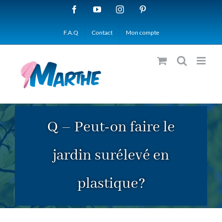
Passer
Facebook
YouTube
Instagram
Pinterest
au
F.A.Q
Contact
Mon compte
contenu
Q – Peut-on faire le
jardin surélevé en
plastique?