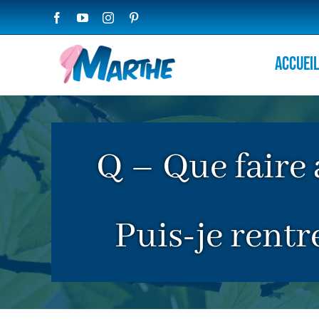
Passer
Facebook
YouTube
Instagram
Pinterest
au
contenu
Accuei
Q – Que faire 
Puis-je rentr