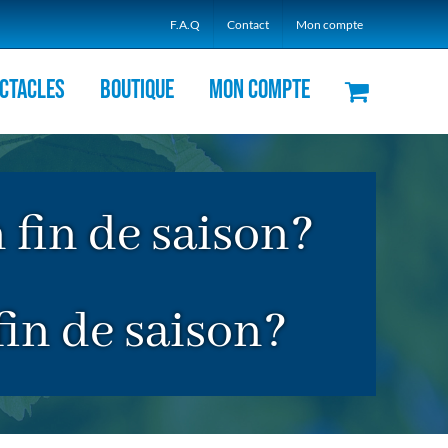
F.A.Q
Contact
Mon compte
ctacles
Boutique
Mon compte
 fin de saison?
fin de saison?