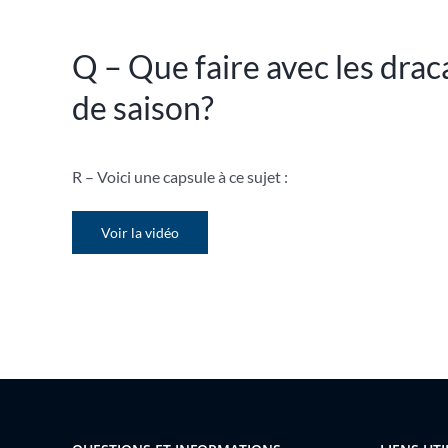
Q – Que faire avec les drac
de saison?
R – V
oici une capsule à ce sujet :
Voir la vidéo