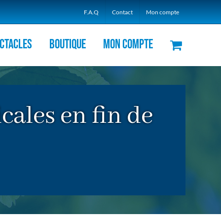
F.A.Q
Contact
Mon compte
ctacles
Boutique
Mon compte
cales en fin de