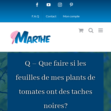
Passer
Facebook
YouTube
Instagram
Pinterest
au
F.A.Q
Contact
Mon compte
contenu
Q – Que faire si les
feuilles de mes plants de
tomates ont des taches
noires?