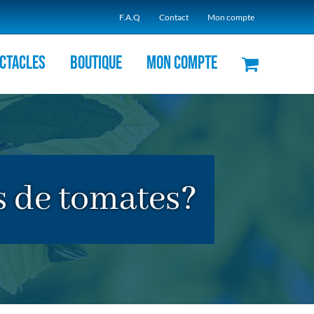
F.A.Q
Contact
Mon compte
ctacles
Boutique
Mon compte
 de tomates?