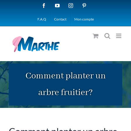
Passer
Facebook
YouTube
Instagram
Pinterest
au
F.A.Q
Contact
Mon compte
contenu
Comment planter un
arbre fruitier?