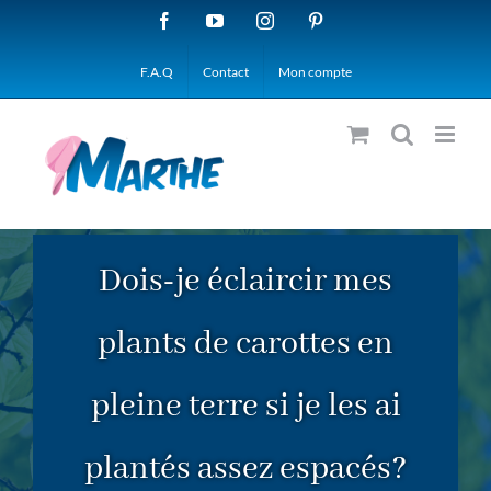
Passer
Facebook
YouTube
Instagram
Pinterest
au
F.A.Q
Contact
Mon compte
contenu
Dois-je éclaircir mes
plants de carottes en
pleine terre si je les ai
plantés assez espacés?