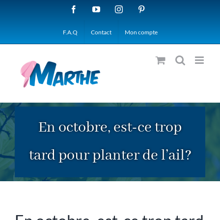
Passer
Facebook
YouTube
Instagram
Pinterest
au
F.A.Q
Contact
Mon compte
contenu
En octobre, est-ce trop
tard pour planter de l’ail?