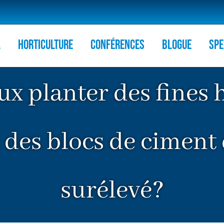
l
HORTICULTURE
Conférences
Blogue
Spe
ux planter des fines
s des blocs de ciment
surélevé?