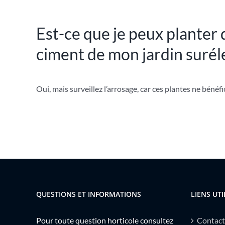
Est-ce que je peux planter 
ciment de mon jardin surél
O
ui, mais surveillez l’arrosage, car ces plantes ne bénéf
QUESTIONS ET INFORMATIONS
LIENS UTI
Pour toute question horticole consultez
Contact