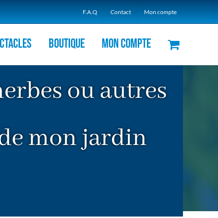
F.A.Q
Contact
Mon compte
ctacles
Boutique
Mon compte
 herbes ou autres
 de mon jardin