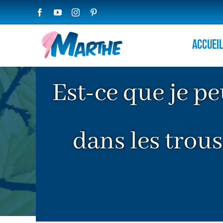
Passer
Facebook
YouTube
Instagram
Pinterest
au
contenu
Accuei
Est-ce que je pe
dans les trou