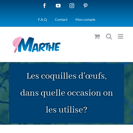
Passer
Facebook
YouTube
Instagram
Pinterest
au
F.A.Q
Contact
Mon compte
contenu
Les coquilles d’œufs,
dans quelle occasion on
les utilise?