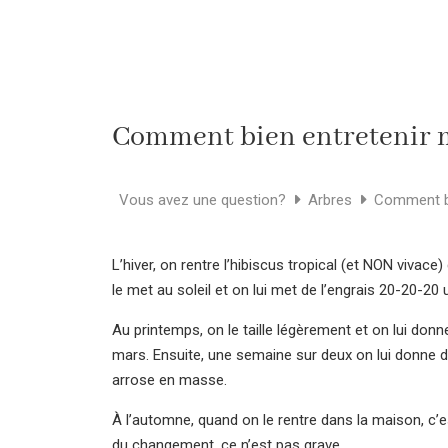
Comment bien entretenir m
Vous avez une question?
Arbres
Comment bi
L’hiver, on rentre l’hibiscus tropical (et NON viva
le met au soleil et on lui met de l’engrais 20-20-2
Au printemps, on le taille légèrement et on lui don
mars. Ensuite, une semaine sur deux on lui donne du
arrose en masse.
À l’automne, quand on le rentre dans la maison, c’est
du changement, ce n’est pas grave.