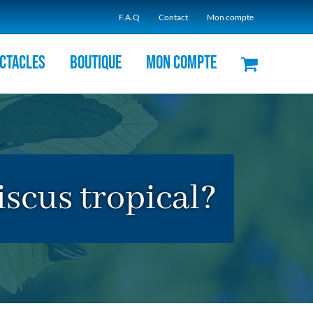
F.A.Q
Contact
Mon compte
ctacles
Boutique
Mon compte
scus tropical?