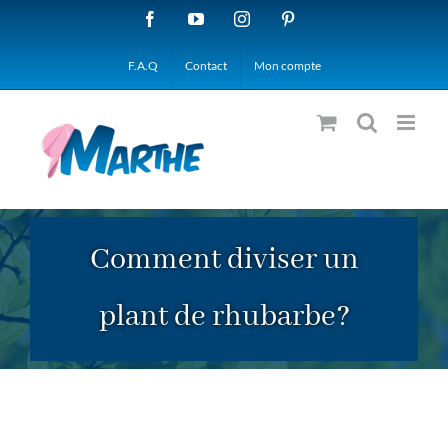
Passer
Facebook
YouTube
Instagram
Pinterest
au
F.A.Q
Contact
Mon compte
contenu
Comment diviser un
plant de rhubarbe?