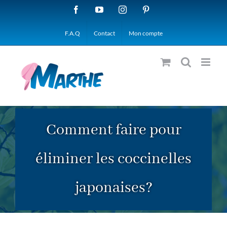
Passer
Facebook
YouTube
Instagram
Pinterest
au
F.A.Q
Contact
Mon compte
contenu
Comment faire pour
éliminer les coccinelles
japonaises?