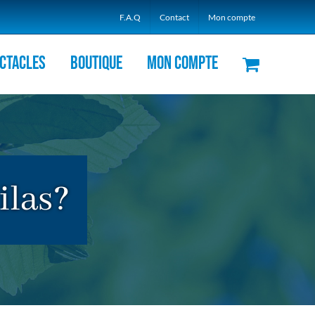
F.A.Q
Contact
Mon compte
ctacles
Boutique
Mon compte
ilas?