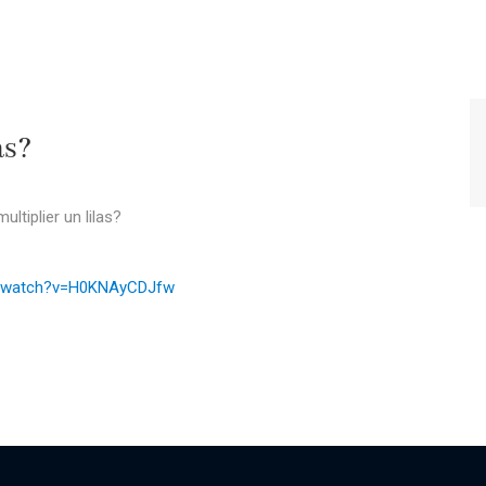
as?
tiplier un lilas?
m/watch?v=H0KNAyCDJfw