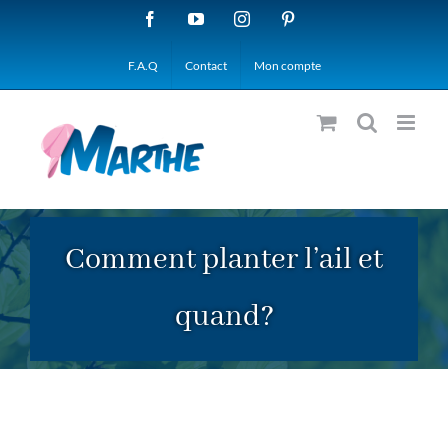
Passer
Facebook
YouTube
Instagram
Pinterest
au
F.A.Q
Contact
Mon compte
contenu
Comment planter l’ail et
quand?