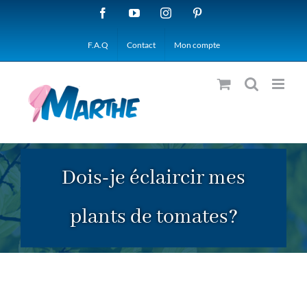
Passer
Facebook
YouTube
Instagram
Pinterest
au
F.A.Q
Contact
Mon compte
contenu
Dois-je éclaircir mes
plants de tomates?