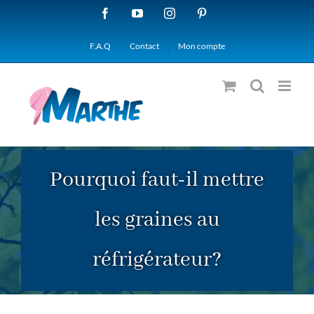
Passer
Facebook
YouTube
Instagram
Pinterest
au
F.A.Q
Contact
Mon compte
contenu
Pourquoi faut-il mettre
les graines au
réfrigérateur?