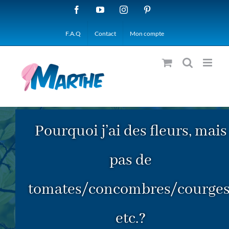
Passer
Facebook
YouTube
Instagram
Pinterest
au
F.A.Q
Contact
Mon compte
contenu
Pourquoi j’ai des fleurs, mais
pas de
tomates/concombres/courges
etc.?