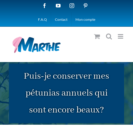
Passer
Facebook
YouTube
Instagram
Pinterest
au
F.A.Q
Contact
Mon compte
contenu
Puis-je conserver mes
pétunias annuels qui
sont encore beaux?