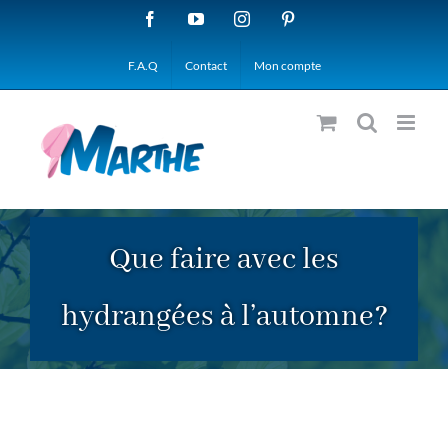
Passer
Facebook
YouTube
Instagram
Pinterest
au
F.A.Q
Contact
Mon compte
contenu
Que faire avec les
hydrangées à l’automne?