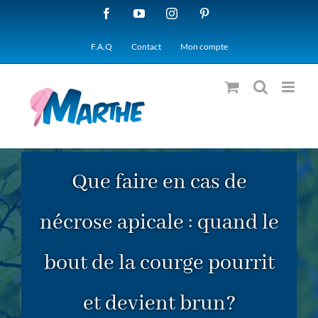
Passer
Facebook
YouTube
Instagram
Pinterest
au
F.A.Q
Contact
Mon compte
contenu
Que faire en cas de
nécrose apicale : quand le
bout de la courge pourrit
et devient brun?