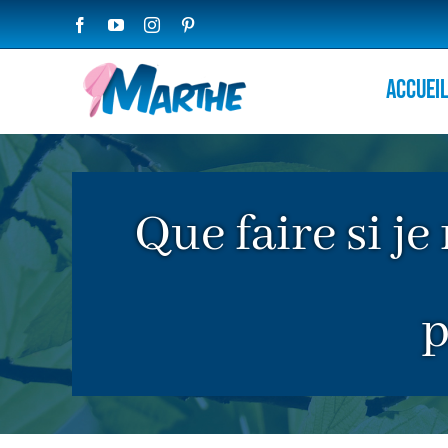
Passer
Facebook
YouTube
Instagram
Pinterest
au
contenu
Accuei
Que faire si je
p