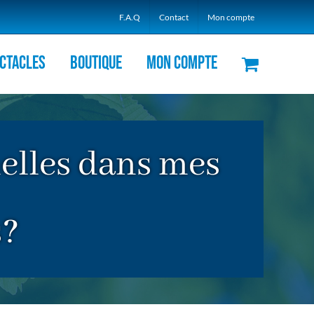
F.A.Q
Contact
Mon compte
ctacles
Boutique
Mon compte
emelles dans mes
s?