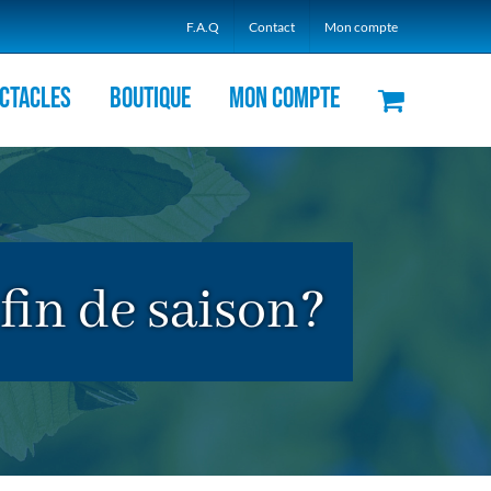
F.A.Q
Contact
Mon compte
ctacles
Boutique
Mon compte
 fin de saison?