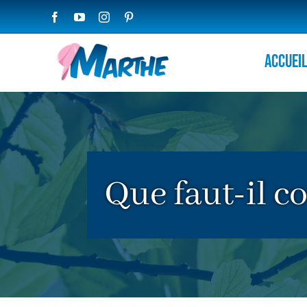
Passer
Facebook
YouTube
Instagram
Pinterest
au
contenu
Accuei
Que faut-il co