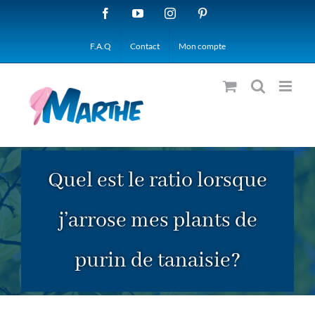
Passer
Facebook
YouTube
Instagram
Pinterest
au
F.A.Q
Contact
Mon compte
contenu
Quel est le ratio lorsque
j’arrose mes plants de
purin de tanaisie?