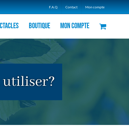
F.A.Q
Contact
Mon compte
ctacles
Boutique
Mon compte
 utiliser?