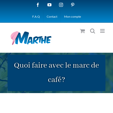
Passer
Facebook
YouTube
Instagram
Pinterest
au
F.A.Q
Contact
Mon compte
contenu
Quoi faire avec le marc de
café?