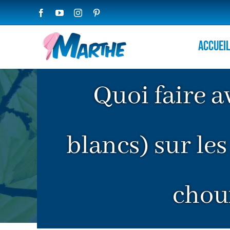
Passer
Facebook
YouTube
Instagram
Pinterest
au
contenu
Accuei
Quoi faire a
blancs) sur les
choux