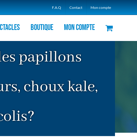
F.A.Q
Contact
Mon compte
ctacles
Boutique
Mon compte
des papillons
urs, choux kale,
colis?