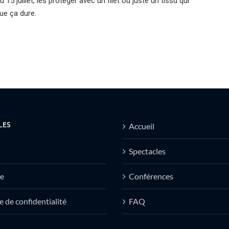
u 15 juillet, les protéger avec un filet ou juste un tissu qui
que ça dure.
LES
Accueil
Spectacles
e
Conférences
e de confidentialité
FAQ