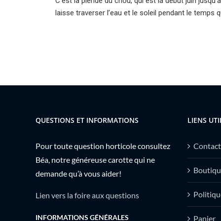
C’est la piéride du chou, qui est là début juin jusqu’a
laisse traverser l’eau et le soleil pendant le temps 
QUESTIONS ET INFORMATIONS
LIENS UTI
Pour toute question horticole consultez
Contact
Béa, notre généreuse carotte qui ne
Boutiqu
demande qu’à vous aider!
Politiqu
Lien vers la foire aux questions
INFORMATIONS GÉNÉRALES
Panier