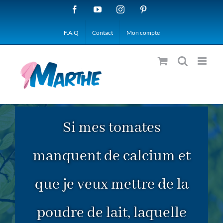
Passer
Facebook
YouTube
Instagram
Pinterest
au
F.A.Q
Contact
Mon compte
contenu
Si mes tomates
manquent de calcium et
que je veux mettre de la
poudre de lait, laquelle