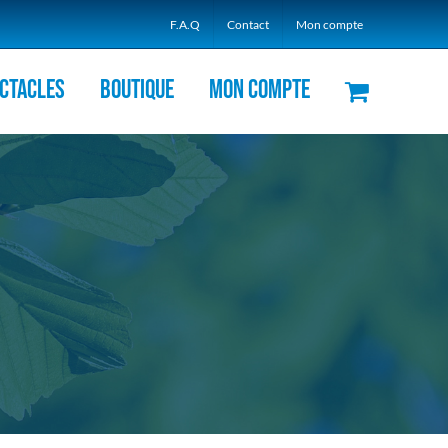
F.A.Q
Contact
Mon compte
ctacles
Boutique
Mon compte