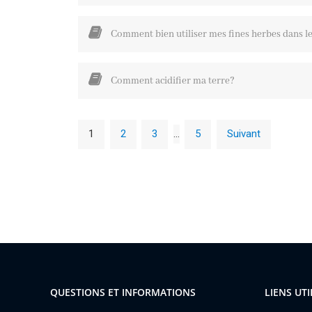
Comment bien utiliser mes fines herbes dans le
Comment acidifier ma terre?
1
2
3
…
5
Suivant
QUESTIONS ET INFORMATIONS
LIENS UTI