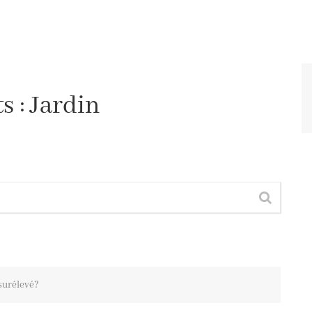
s :
Jardin
surélevé?