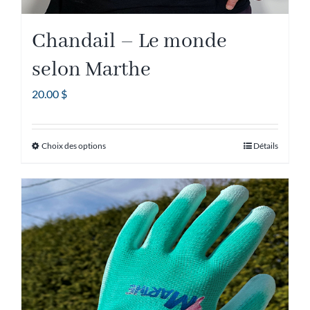
Chandail – Le monde
selon Marthe
20.00
$
Choix des options
Détails
Ce
produit
a
plusieurs
variations.
Les
options
peuvent
être