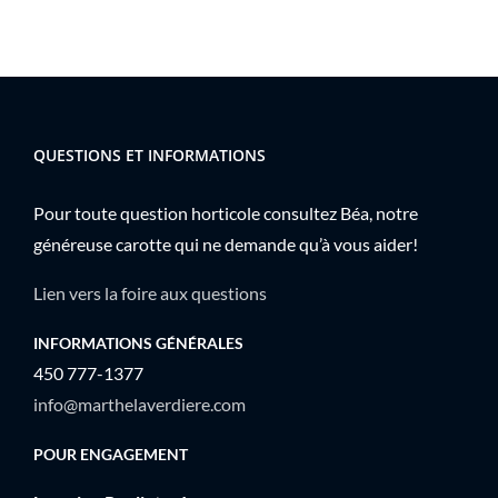
plusieurs
variations.
Les
options
peuvent
QUESTIONS ET INFORMATIONS
être
choisies
Pour toute question horticole consultez Béa, notre
sur
généreuse carotte qui ne demande qu’à vous aider!
la
page
Lien vers la foire aux questions
du
INFORMATIONS GÉNÉRALES
produit
450 777-1377
info@marthelaverdiere.com
POUR ENGAGEMENT