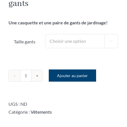
gants
Une casquette et une paire de gants de jardinage!
Taille gants

Ajouter au panier
quantité
de
La
casquette
UGS :
ND
rose
Catégorie :
Vêtements
avec
des