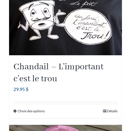
Chandail – L’important
c’est le trou
29.95
$
Choix des options
Détails
Ce
produit
a