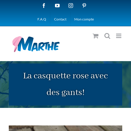
Passer
Facebook
YouTube
Instagram
Pinterest
au
F.A.Q
Contact
Mon compte
contenu
La casquette rose avec
des gants!