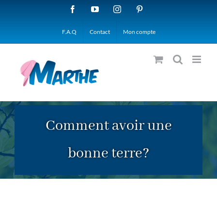
Passer
Facebook
YouTube
Instagram
Pinterest
au
F.A.Q
Contact
Mon compte
contenu
Comment avoir une
bonne terre?