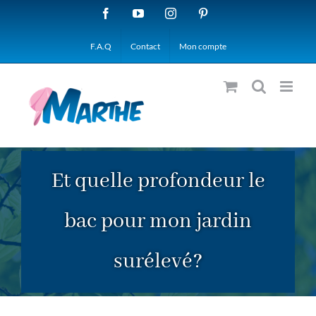
Passer
Facebook
YouTube
Instagram
Pinterest
au
F.A.Q
Contact
Mon compte
contenu
Et quelle profondeur le
bac pour mon jardin
surélevé?