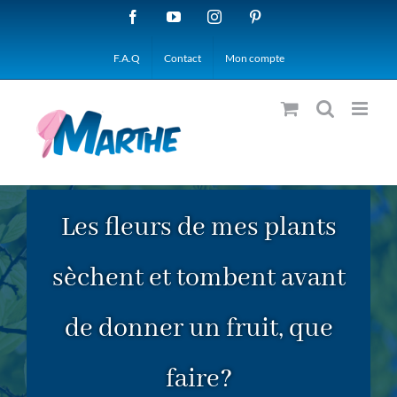
Passer
Facebook
YouTube
Instagram
Pinterest
au
F.A.Q
Contact
Mon compte
contenu
Les fleurs de mes plants
sèchent et tombent avant
de donner un fruit, que
faire?