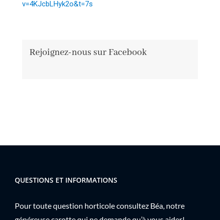
v=4KJcbLHyk2o&t=7s
Rejoignez-nous sur Facebook
QUESTIONS ET INFORMATIONS
Pour toute question horticole consultez Béa, notre
généreuse carotte qui ne demande qu’à vous aider!