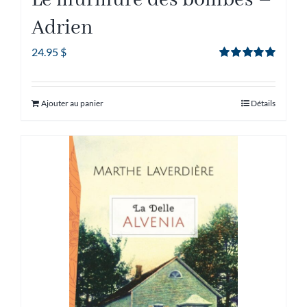
Le murmure des bombes –
Adrien
24.95
$
Note
5.00
sur
5
Ajouter au panier
Détails