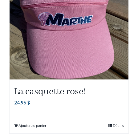
options
peuvent
être
choisies
sur
la
page
du
produit
La casquette rose!
24.95
$
Ajouter au panier
Détails