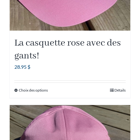
La casquette rose avec des
gants!
28.95
$
Choix des options
Détails
Ce
produit
a
plusieurs
variations.
Les