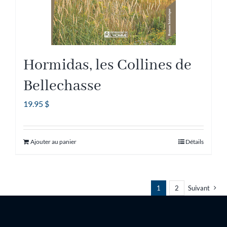
page
du
produit
Hormidas, les Collines de
Bellechasse
19.95
$
Ajouter au panier
Détails
1
2
Suivant