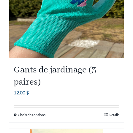
être
choisies
sur
la
page
du
produit
Gants de jardinage (3
paires)
12.00
$
Choix des options
Détails
Ce
produit
a