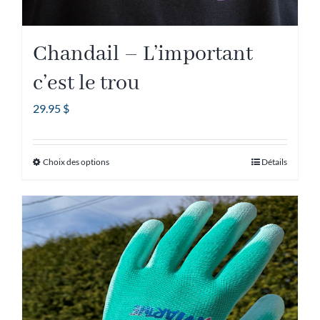
Chandail – L’important
c’est le trou
29.95
$
Choix des options
Détails
Ce
produit
a
plusieurs
variations.
Les
options
peuvent