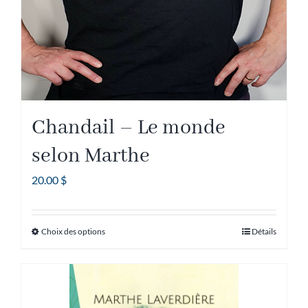
Chandail – Le monde
selon Marthe
20.00
$
Choix des options
Détails
Ce
produit
a
plusieurs