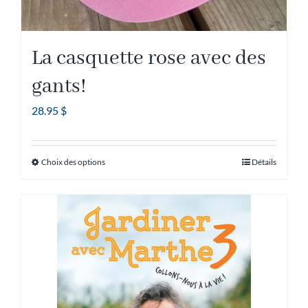
La casquette rose avec des
gants!
28.95
$
Choix des options
Détails
Ce
produit
a
plusieurs
variations.
Les
options
peuvent