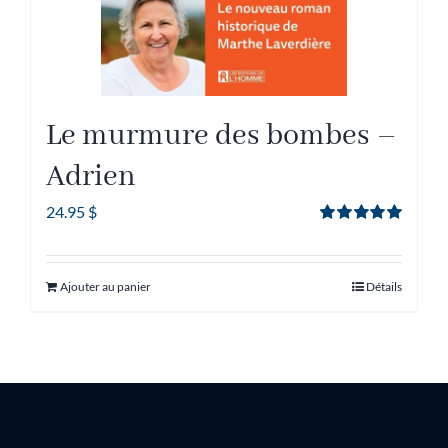
Le murmure des bombes –
Adrien
24.95
$
Note
5.00
sur
5
Ajouter au panier
Détails