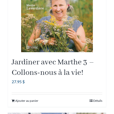
être
choisies
sur
la
page
du
produit
Jardiner avec Marthe 3 –
Collons-nous à la vie!
27.95
$
Ajouter au panier
Détails