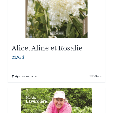
sur
la
page
du
produit
Alice, Aline et Rosalie
21.95
$
Ajouter au panier
Détails