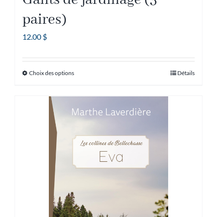
Gants de jardinage (3
paires)
12.00
$
Choix des options
Détails
Ce
produit
a
plusieurs
variations.
Les
options
peuvent
être
choisies
sur