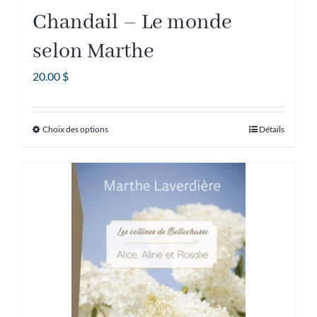
Chandail – Le monde
selon Marthe
20.00
$
Choix des options
Détails
Ce
produit
a
plusieurs
variations.
Les
options
peuvent
être
choisies