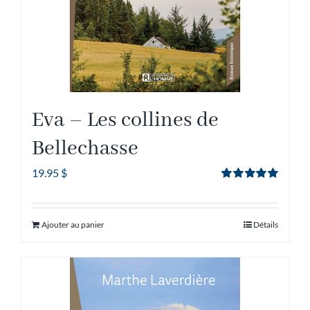
Eva – Les collines de
Bellechasse
19.95
$
Note
5.00
sur
5
Ajouter au panier
Détails